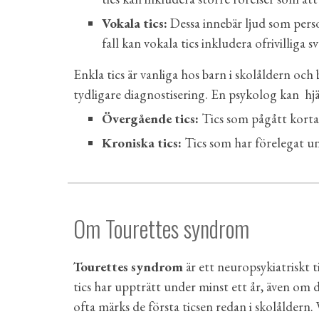
Vokala tics:
Dessa innebär ljud som perso
fall kan vokala tics inkludera ofrivilliga 
Enkla tics är vanliga hos barn i skolåldern oc
tydligare diagnostisering. En psykolog kan hjäl
Övergående tics:
Tics som pågått kortare
Kroniska tics:
Tics som har förelegat und
Om Tourettes syndrom
Tourettes syndrom
är ett neuropsykiatriskt t
tics har uppträtt under minst ett år, även o
ofta märks de första ticsen redan i skolåldern.