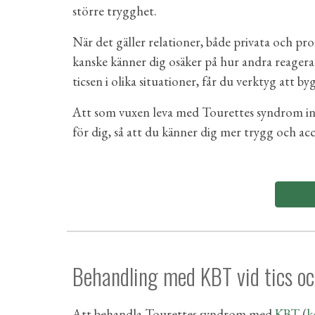
större trygghet.
När det gäller relationer, både privata och pro
kanske känner dig osäker på hur andra reagera
ticsen i olika situationer, får du verktyg att 
Att som vuxen leva med Tourettes syndrom inn
för dig, så att du känner dig mer trygg och a
Behandling med KBT vid tics o
Att behandla Tourettes syndrom med
KBT
(
k