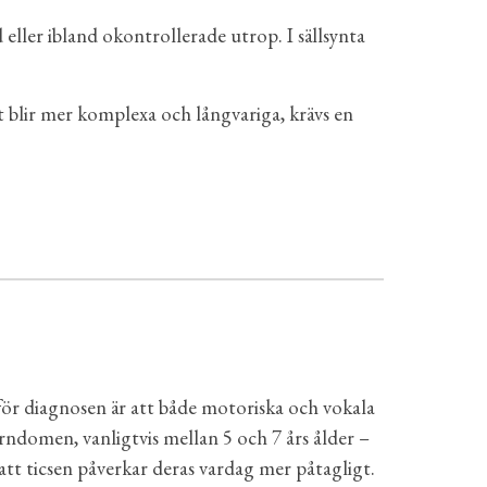
eller ibland okontrollerade utrop. I sällsynta
t blir mer komplexa och långvariga, krävs en
v för diagnosen är att både motoriska och vokala
arndomen, vanligtvis mellan 5 och 7 års ålder
–
att ticsen påverkar deras vardag mer påtagligt.