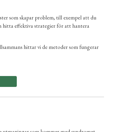
nster som skapar problem, till exempel att du
 hitta effektiva strategier för att hantera
illsammans hittar vi de metoder som fungerar
a de utmaningar som kommer med syndromet,