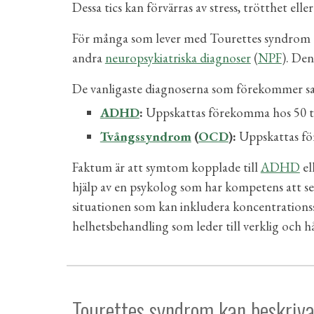
Dessa tics kan förvärras av stress, trötthet ell
För många som lever med Tourettes syndrom ä
andra
neuropsykiatriska diagnoser
(
NPF
). Den
De vanligaste diagnoserna som förekommer sa
ADHD
:
Uppskattas förekomma hos 50 til
Tvångssyndrom
(
OCD
):
Uppskattas för
Faktum är att symtom kopplade till
ADHD
el
hjälp av en psykolog som har kompetens att se 
situationen som kan inkludera koncentrationssv
helhetsbehandling som leder till verklig och h
Tourettes syndrom kan beskrivas