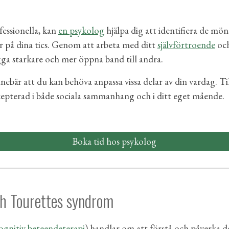
fessionella, kan
en psykolog
hjälpa dig att identifiera de mö
r på dina tics. Genom att arbeta med ditt
självförtroende
och
bygga starkare och mer öppna band till andra.
ebär att du kan behöva anpassa vissa delar av din vardag. T
ccepterad i både sociala sammanhang och i ditt eget mående.
Boka tid hos psykolog
ch Tourettes syndrom
ognitiv beteendeterapi
) handlar om att förstå och påverk