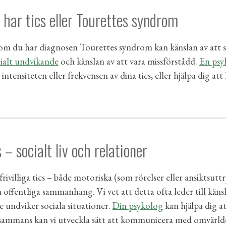
 har tics eller Tourettes syndrom
om du har diagnosen Tourettes syndrom
kan känslan av att
ialt undvikande
och känslan av att vara missförstådd.
En psy
tensiteten eller frekvensen av dina tics, eller hjälpa dig att
 – socialt liv och relationer
villiga tics – både motoriska (som rörelser eller ansiktsuttr
offentliga sammanhang. Vi vet att detta ofta leder till käns
ske undviker sociala situationer.
Din psykolog
kan hjälpa dig a
llsammans kan vi utveckla sätt att kommunicera med omvärlde