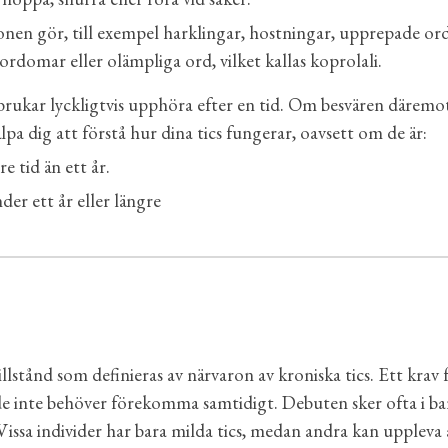
nen gör, till exempel harklingar, hostningar, upprepade ord 
svordomar eller olämpliga ord, vilket kallas koprolali.
h brukar lyckligtvis upphöra efter en tid. Om besvären däremo
pa dig att förstå hur dina tics fungerar, oavsett om de är:
 tid än ett år.
er ett år eller längre
illstånd som definieras av närvaron av kroniska tics. Ett kra
m de inte behöver förekomma samtidigt. Debuten sker
ofta i b
Vissa individer har bara milda tics, medan andra kan uppleva 