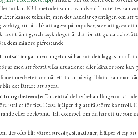
ller tankar.
KBT-metode
r
som används vid Tourettes
kan va
låter kanske tekniskt, men det handlar egentligen om att trä
erktyg att låta bli att agera på impulser, som att göra ett tic
äver träning, och psykologen är där för att guida och stötta
göra dem mindre påfrestande.
 förutsättningar men ungeför så här kan den läggas upp för d
örjar med att förstå vilka situationer eller känslor som kan g
bli mer medveten om när ett tic är på väg. Ibland kan man kä
blir det lättare att agera.
ättningsbeteende:
En central del av behandlingen är att ide
 istället för tics. Dessa hjälper dig att få större kontroll.
Hä
örande eller obekvämt. Till exempel, om du har ett tic som in
m tics ofta blir värre i stressiga situationer, hjälper vi dig 