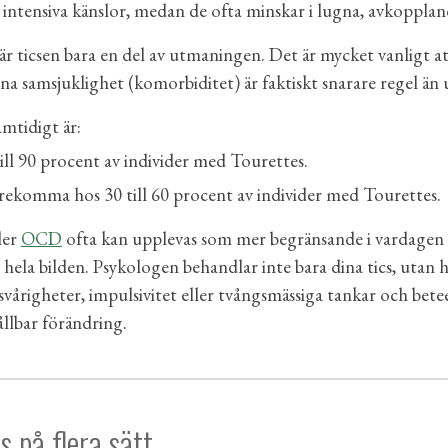
er intensiva känslor, medan de ofta minskar i lugna, avkopplan
r ticsen bara en del av utmaningen. Det är mycket vanligt
na samsjuklighet (komorbiditet) är faktiskt snarare regel än
mtidigt är:
l 90 procent av individer med Tourettes.
ekomma hos 30 till 60 procent av individer med Tourettes.
ler
OCD
ofta kan upplevas som mer begränsande i vardagen än 
hela bilden. Psykologen behandlar inte bara dina tics, utan 
årigheter, impulsivitet eller tvångsmässiga tankar och betee
ållbar förändring.
 på flera sätt