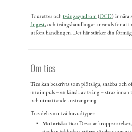
Tourettes och
tvångssyndrom
(
OCD
) är nära
ångest
, och tvångshandlingar används för att
utföra handlingen. Det här stärker din förmåga 
Om tics
Tics
kan beskrivas som plötsliga, snabba och of
inre impuls – en känsla av tvång – strax innan 
och utmattande ansträngning.
Tics delas in i två huvudtyper:
Motoriska tics:
Dessa är kroppsrörelser
tics kan inkludera större rörelser som att