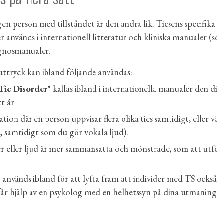
n person med tillståndet är den andra lik. Ticsens specifika
ner används i internationell litteratur och kliniska manuale
iagnosmanualer.
 uttryck kan ibland följande användas:
Tic Disorder"
kallas ibland i internationella manualer
den d
t år.
tion där en person uppvisar flera olika tics samtidigt, eller vä
, samtidigt som du gör vokala ljud).
r eller ljud är mer sammansatta och mönstrade, som att utföra
)
används ibland för att lyfta fram att individer med TS också
 får hjälp av en psykolog med en helhetssyn på dina utmaning