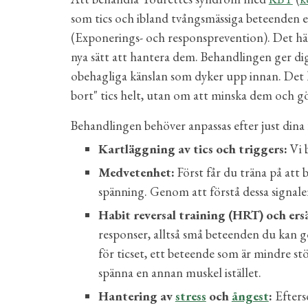
som tics och ibland tvångsmässiga beteenden e
(Exponerings- och responsprevention). Det här 
nya sätt att hantera dem. Behandlingen ger dig v
obehagliga känslan som dyker upp innan. Det kr
bort" tics helt, utan om att minska dem och 
Behandlingen behöver anpassas efter just dina
Kartläggning av tics och triggers:
Vi b
Medvetenhet:
Först får du träna på att 
spänning. Genom att förstå dessa signaler 
Habit reversal training (HRT) och
e
rs
responser, alltså små beteenden du kan göra
för ticset, ett beteende som är mindre st
spänna en annan muskel istället.
Hanter
ing av
stress
och
ångest
:
Efterso