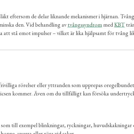
 släkt eftersom de delar liknande mekanismer i hjärnan. Tvång
 minska den. Vid behandling av
tvångssyndrom
med
KBT
trän
att stå emot impulser – vilket är lika hjälpsamt för tvång lik
rivilliga rörelser eller yttranden som upprepas oregelbundet
ticsen kommer. Även om du tillfälligt kan försöka undertrycka 
, som till exempel blinkningar, ryckningar, huvudskakningar
 hoppa, snurra eller röra vid saker.