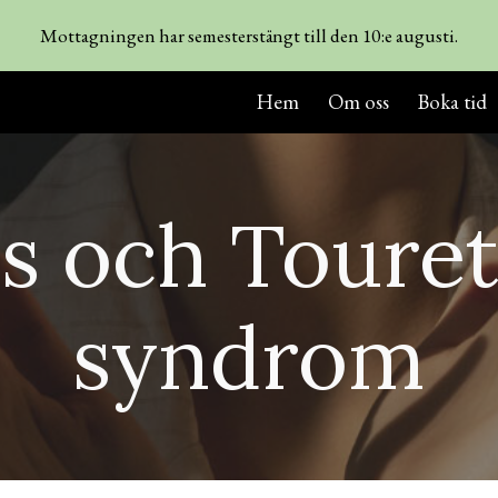
Mottagningen har semesterstängt till den 10:e augusti.
ip to main content
Skip to navigat
Hem
Om oss
Boka tid
cs och Touret
syndrom