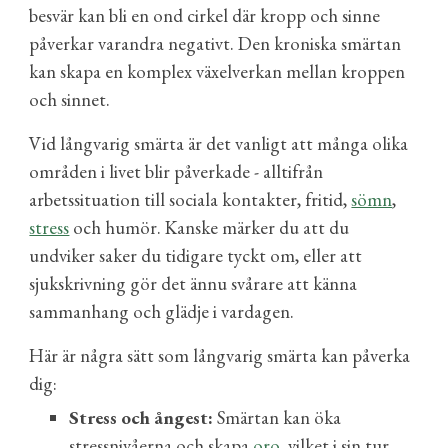
besvär
kan bli en ond cirkel där kropp och sinne
påverkar varandra negativt. Den
kroniska smärtan
kan skapa en komplex växelverkan mellan kroppen
och sinnet.
Vid långvarig smärta är det vanligt att många olika
områden i livet blir påverkade - alltifrån
arbetssituation till sociala kontakter, fritid,
sömn
,
stress
och humör.
Kanske märker du att du
undviker saker du tidigare tyckt om, eller att
sjukskrivning gör det ännu svårare att känna
sammanhang och glädje i vardagen.
Här är några sätt som långvarig smärta kan påverka
dig:
Stress och ångest:
Smärtan kan öka
stressnivåerna och skapa
oro
, vilket i sin tur