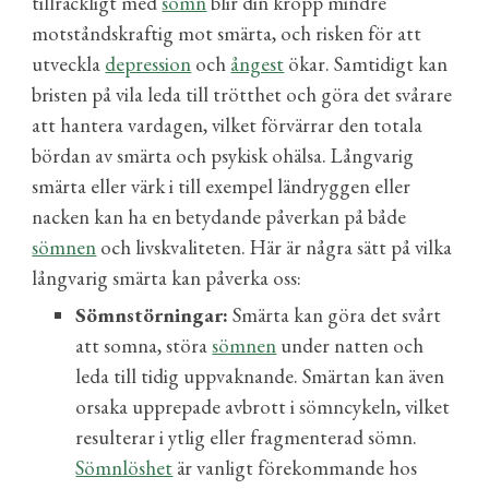
tillräckligt med
sömn
blir din kropp mindre
motståndskraftig mot smärta, och risken för att
utveckla
depression
och
ångest
ökar. Samtidigt kan
bristen på vila leda till trötthet och göra det svårare
att hantera vardagen, vilket förvärrar den totala
bördan av smärta och psykisk ohälsa.
Långvarig
smärta eller värk i till exempel ländryggen eller
nacken kan ha en betydande påverkan på både
sömnen
och livskvaliteten. Här är några sätt på vilka
långvarig smärta kan påverka oss:
Sömnstörningar:
Smärta kan göra det svårt
att somna, störa
sömnen
under natten och
leda till tidig uppvaknande. Smärtan kan även
orsaka upprepade avbrott i sömncykeln, vilket
resulterar i ytlig eller fragmenterad sömn.
Sömnlöshet
är vanligt förekommande hos