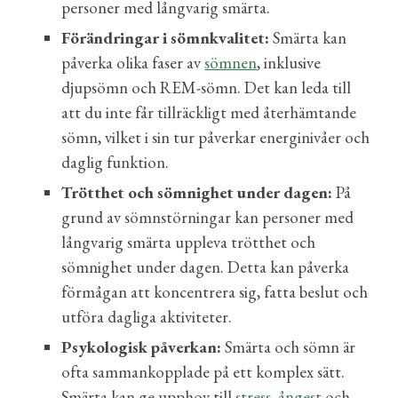
personer med långvarig smärta.
Förändringar i sömnkvalitet:
Smärta kan
påverka olika faser av
sömnen
, inklusive
djupsömn och REM-sömn. Det kan leda till
att du inte får tillräckligt med återhämtande
sömn, vilket i sin tur påverkar energinivåer och
daglig funktion.
Trötthet och sömnighet under dagen:
På
grund av sömnstörningar kan personer med
långvarig smärta uppleva trötthet och
sömnighet under dagen. Detta kan påverka
förmågan att koncentrera sig, fatta beslut och
utföra dagliga aktiviteter.
Psykologisk påverkan:
Smärta och sömn är
ofta sammankopplade på ett komplex sätt.
Smärta kan ge upphov till
stress
,
ångest
och