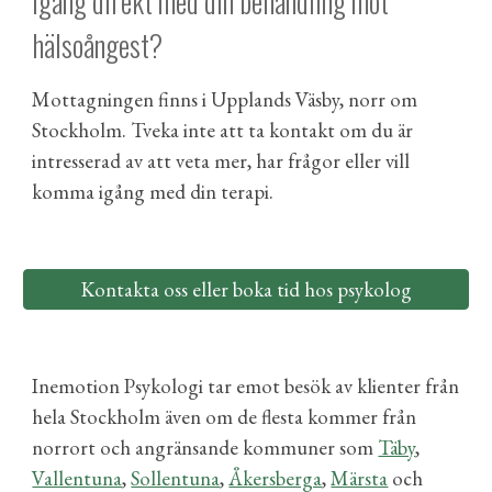
igång direkt med din behandling mot
hälsoångest?
Mottagningen finns i Upplands Väsby, norr om
Stockholm. Tveka inte att ta kontakt
o
m du är
intresserad av att veta mer, har frågor eller vill
komma igång med din terapi
.
Kontakta oss eller boka tid hos psykolog
Inemotion Psykologi tar emot besök av klienter från
hela
Stockholm
även om de flesta kommer från
norrort och angränsande kommuner som
Täby
,
Vallentuna
,
Sollentuna
,
Åkersberga
,
Märsta
och