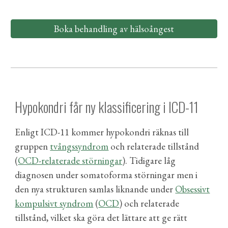
Boka behandling av hälsoångest
Hypokondri får ny klassificering i ICD-11
Enligt
ICD-11
kommer hypokondri
räknas till
gruppen
tvångssyndrom
och relaterade tillstånd
(
OCD-relaterade störningar
).
Tidigare låg
diagnosen under somatoforma störningar men i
den nya strukturen samlas liknande under
Obsessivt
kompulsivt syndrom
(
OCD
) och relaterade
tillstånd
,
vilket ska göra det lättare att ge rätt