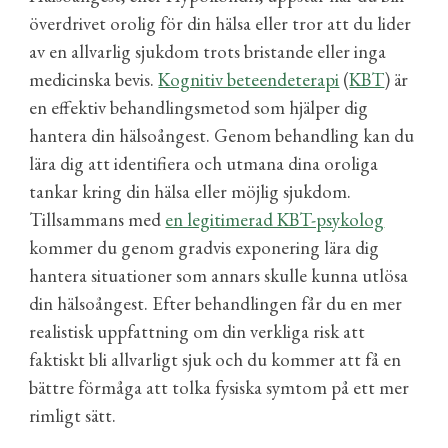
överdrivet orolig för
d
in hälsa eller tror att du lider
av en allvarlig sjukdom trots bristande eller inga
medicinska bevis.
Kognitiv beteendeterapi
(
KBT
) är
en effektiv behandlingsmetod som hjälp
er
dig
hantera din
hälsoångest
. Genom behandling kan du
lära dig att identifiera och utmana dina oroliga
tankar kring din hälsa
eller möjlig sjukdom
.
Tillsammans med
en legitimerad KBT-psykolog
kommer
du genom gradvis exponering lära dig
hantera situationer som annars skulle kunna utlösa
din hälsoångest.
Efter behandlingen
får du en mer
realistisk uppfattning om din ver
kliga
risk
att
faktiskt bli allvarligt sjuk och du kommer att få en
bättre förmåga
att tolka fysiska symtom på ett mer
rimligt
sätt.